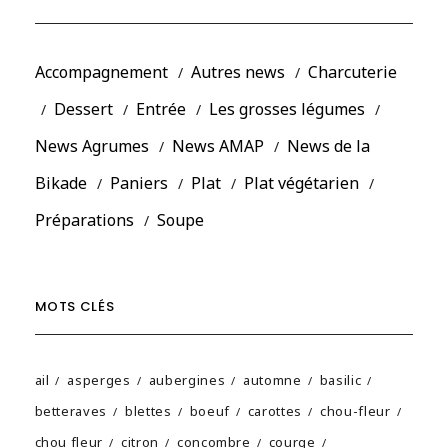
Accompagnement
Autres news
Charcuterie
Dessert
Entrée
Les grosses légumes
News Agrumes
News AMAP
News de la
Bikade
Paniers
Plat
Plat végétarien
Préparations
Soupe
MOTS CLÉS
ail
asperges
aubergines
automne
basilic
betteraves
blettes
boeuf
carottes
chou-fleur
chou fleur
citron
concombre
courge