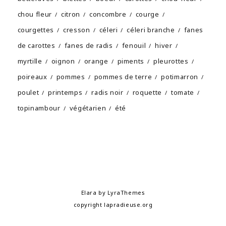
chou fleur
citron
concombre
courge
courgettes
cresson
céleri
céleri branche
fanes
de carottes
fanes de radis
fenouil
hiver
myrtille
oignon
orange
piments
pleurottes
poireaux
pommes
pommes de terre
potimarron
poulet
printemps
radis noir
roquette
tomate
topinambour
végétarien
été
Elara
by LyraThemes
copyright
lapradieuse.org