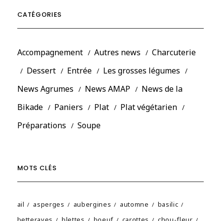
CATÉGORIES
Accompagnement
Autres news
Charcuterie
Dessert
Entrée
Les grosses légumes
News Agrumes
News AMAP
News de la
Bikade
Paniers
Plat
Plat végétarien
Préparations
Soupe
MOTS CLÉS
ail
asperges
aubergines
automne
basilic
betteraves
blettes
boeuf
carottes
chou-fleur