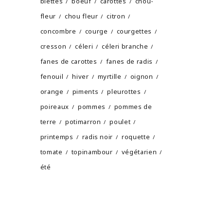
blettes
boeuf
carottes
chou-
fleur
chou fleur
citron
concombre
courge
courgettes
cresson
céleri
céleri branche
fanes de carottes
fanes de radis
fenouil
hiver
myrtille
oignon
orange
piments
pleurottes
poireaux
pommes
pommes de
terre
potimarron
poulet
printemps
radis noir
roquette
tomate
topinambour
végétarien
été