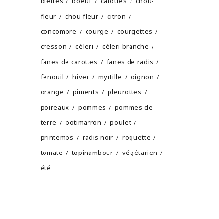
blettes
boeuf
carottes
chou-
fleur
chou fleur
citron
concombre
courge
courgettes
cresson
céleri
céleri branche
fanes de carottes
fanes de radis
fenouil
hiver
myrtille
oignon
orange
piments
pleurottes
poireaux
pommes
pommes de
terre
potimarron
poulet
printemps
radis noir
roquette
tomate
topinambour
végétarien
été