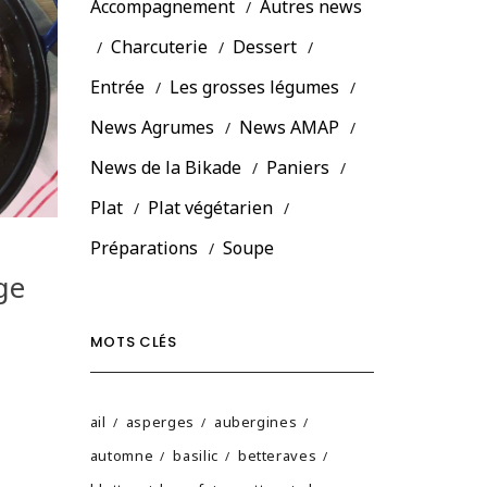
Accompagnement
Autres news
Charcuterie
Dessert
Entrée
Les grosses légumes
News Agrumes
News AMAP
News de la Bikade
Paniers
Plat
Plat végétarien
Préparations
Soupe
ge
MOTS CLÉS
ail
asperges
aubergines
automne
basilic
betteraves