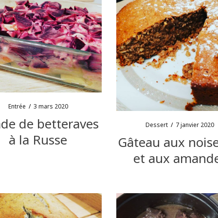
Entrée
/
3 mars 2020
ade de betteraves
Dessert
/
7 janvier 2020
à la Russe
Gâteau aux noise
et aux amand