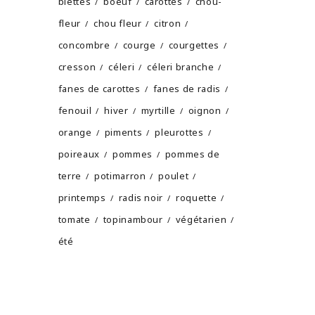
blettes
boeuf
carottes
chou-
fleur
chou fleur
citron
concombre
courge
courgettes
cresson
céleri
céleri branche
fanes de carottes
fanes de radis
fenouil
hiver
myrtille
oignon
orange
piments
pleurottes
poireaux
pommes
pommes de
terre
potimarron
poulet
printemps
radis noir
roquette
tomate
topinambour
végétarien
été