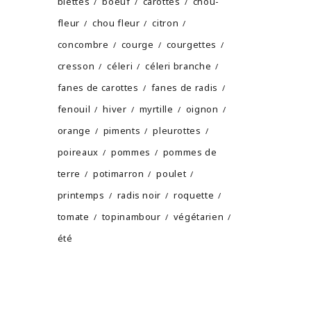
blettes
boeuf
carottes
chou-
fleur
chou fleur
citron
concombre
courge
courgettes
cresson
céleri
céleri branche
fanes de carottes
fanes de radis
fenouil
hiver
myrtille
oignon
orange
piments
pleurottes
poireaux
pommes
pommes de
terre
potimarron
poulet
printemps
radis noir
roquette
tomate
topinambour
végétarien
été