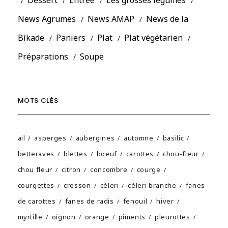
Dessert
Entrée
Les grosses légumes
News Agrumes
News AMAP
News de la
Bikade
Paniers
Plat
Plat végétarien
Préparations
Soupe
MOTS CLÉS
ail
asperges
aubergines
automne
basilic
betteraves
blettes
boeuf
carottes
chou-fleur
chou fleur
citron
concombre
courge
courgettes
cresson
céleri
céleri branche
fanes
de carottes
fanes de radis
fenouil
hiver
myrtille
oignon
orange
piments
pleurottes