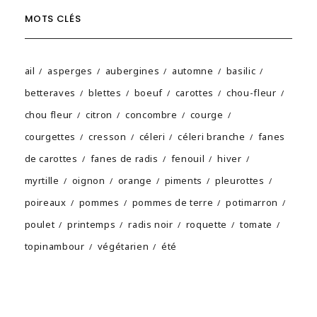
MOTS CLÉS
ail
asperges
aubergines
automne
basilic
betteraves
blettes
boeuf
carottes
chou-fleur
chou fleur
citron
concombre
courge
courgettes
cresson
céleri
céleri branche
fanes
de carottes
fanes de radis
fenouil
hiver
myrtille
oignon
orange
piments
pleurottes
poireaux
pommes
pommes de terre
potimarron
poulet
printemps
radis noir
roquette
tomate
topinambour
végétarien
été