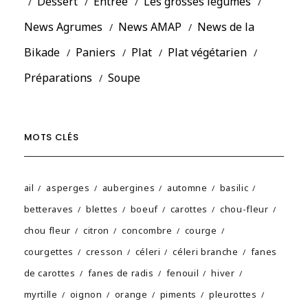
Dessert
Entrée
Les grosses légumes
News Agrumes
News AMAP
News de la
Bikade
Paniers
Plat
Plat végétarien
Préparations
Soupe
MOTS CLÉS
ail
asperges
aubergines
automne
basilic
betteraves
blettes
boeuf
carottes
chou-fleur
chou fleur
citron
concombre
courge
courgettes
cresson
céleri
céleri branche
fanes
de carottes
fanes de radis
fenouil
hiver
myrtille
oignon
orange
piments
pleurottes