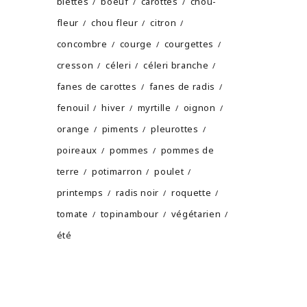
blettes
boeuf
carottes
chou-
fleur
chou fleur
citron
concombre
courge
courgettes
cresson
céleri
céleri branche
fanes de carottes
fanes de radis
fenouil
hiver
myrtille
oignon
orange
piments
pleurottes
poireaux
pommes
pommes de
terre
potimarron
poulet
printemps
radis noir
roquette
tomate
topinambour
végétarien
été