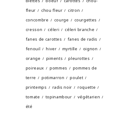
blettes
boeuf
carottes
chou-
fleur
chou fleur
citron
concombre
courge
courgettes
cresson
céleri
céleri branche
fanes de carottes
fanes de radis
fenouil
hiver
myrtille
oignon
orange
piments
pleurottes
poireaux
pommes
pommes de
terre
potimarron
poulet
printemps
radis noir
roquette
tomate
topinambour
végétarien
été