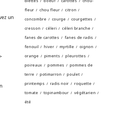
blettes
boeuf
carottes
chou-
fleur
chou fleur
citron
ivez un
concombre
courge
courgettes
cresson
céleri
céleri branche
fanes de carottes
fanes de radis
fenouil
hiver
myrtille
oignon
>
orange
piments
pleurottes
poireaux
pommes
pommes de
terre
potimarron
poulet
printemps
radis noir
roquette
un
tomate
topinambour
végétarien
été