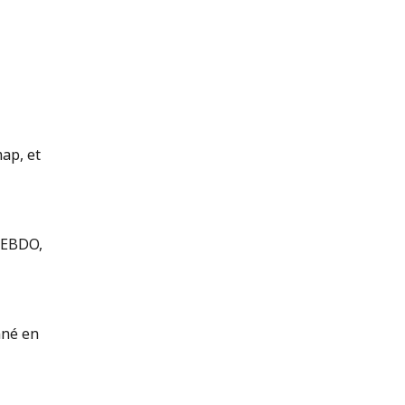
ap, et
 HEBDO,
nné en