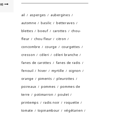
ave
ail
asperges
aubergines
automne
basilic
betteraves
blettes
boeuf
carottes
chou-
fleur
chou fleur
citron
concombre
courge
courgettes
cresson
céleri
céleri branche
fanes de carottes
fanes de radis
fenouil
hiver
myrtille
oignon
orange
piments
pleurottes
poireaux
pommes
pommes de
terre
potimarron
poulet
printemps
radis noir
roquette
tomate
topinambour
végétarien