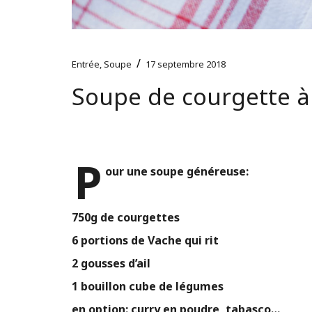
/
Entrée
,
Soupe
17 septembre 2018
Soupe de courgette à 
P
our une soupe généreuse:
750g de courgettes
6 portions de Vache qui rit
2 gousses d’ail
1 bouillon cube de légumes
en option: curry en poudre, tabasco…