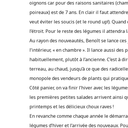
oignons car pour des raisons sanitaires (champ
poireaux) est de 7 ans. En clair il faut attend
veut éviter les soucis (et le round up!). Qua
l’étroit. Pour le reste des légumes il attendra l
Au rayon des nouveautés, Benoît se lance ces j
l’intérieur, « en chambre ». Il lance aussi de
habituellement, plutôt à l’ancienne. C’est à d
terreau, au chaud, jusqu’à ce que des radicel
monopole des vendeurs de plants qui pratiquen
Côté panier, on va finir l’hiver avec les légum
les premières petites salades arrivent ainsi q
printemps et les délicieux choux raves !
En revanche comme chaque année le démarrage
légumes d’hiver et l’arrivée des nouveaux. Pour