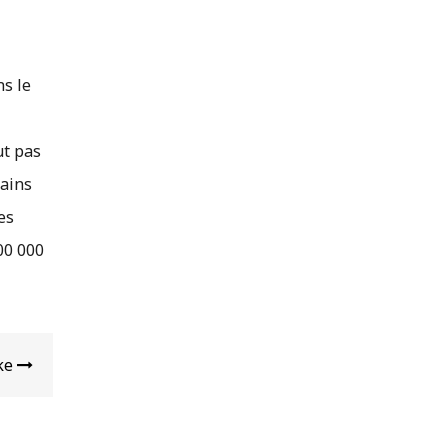
ns le
ut pas
rains
es
100 000
ke