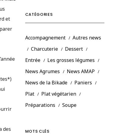
nus
CATÉGORIES
rd et
éparer
Accompagnement
Autres news
Charcuterie
Dessert
l’année
Entrée
Les grosses légumes
News Agrumes
News AMAP
ttes*)
News de la Bikade
Paniers
hui
Plat
Plat végétarien
Préparations
Soupe
ourrir
a des
MOTS CLÉS