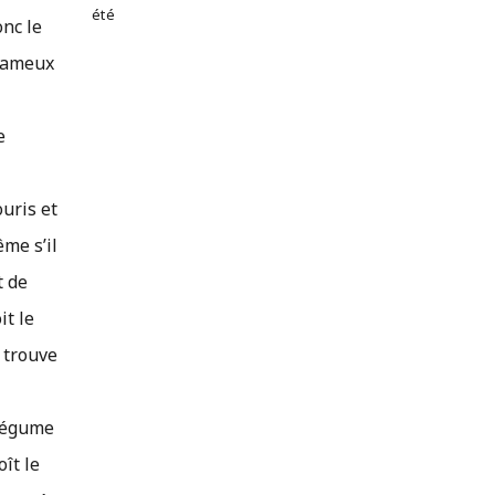
été
onc le
 fameux
e
ouris et
ême s’il
t de
it le
n trouve
 légume
oît le