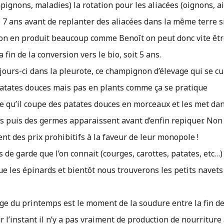
ignons, maladies) la rotation pour les aliacées (oignons, ai
re 7 ans avant de replanter des aliacées dans la même terre s
nd on en produit beaucoup comme Benoît on peut donc vite êtr
a fin de la conversion vers le bio, soit 5 ans.
ours-ci dans la pleurote, ce champignon d’élevage qui se cu
s patates douces mais pas en plants comme ça se pratique
ire qu’il coupe des patates douces en morceaux et les met da
les puis des germes apparaissent avant d’enfin repiquer. Non
t des prix prohibitifs à la faveur de leur monopole !
es de garde que l’on connait (courges, carottes, patates, etc…
ue les épinards et bientôt nous trouverons les petits navets
 du printemps est le moment de la soudure entre la fin d
 l’instant il n’y a pas vraiment de production de nourriture 