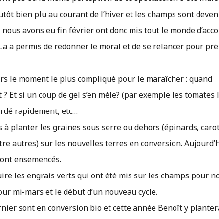
utôt bien plu au courant de l’hiver et les champs sont deve
 nous avons eu fin février ont donc mis tout le monde d’acco
 Ca a permis de redonner le moral et de se relancer pour pr
s le moment le plus compliqué pour le maraîcher : quand
t ? Et si un coup de gel s’en mèle? (par exemple les tomates 
bordé rapidement, etc…
à planter les graines sous serre ou dehors (épinards, caro
ntre autres) sur les nouvelles terres en conversion. Aujourd’
 sont ensemencés.
ruire les engrais verts qui ont été mis sur les champs pour n
t pour mi-mars et le début d’un nouveau cycle.
dernier sont en conversion bio et cette année Benoît y planter