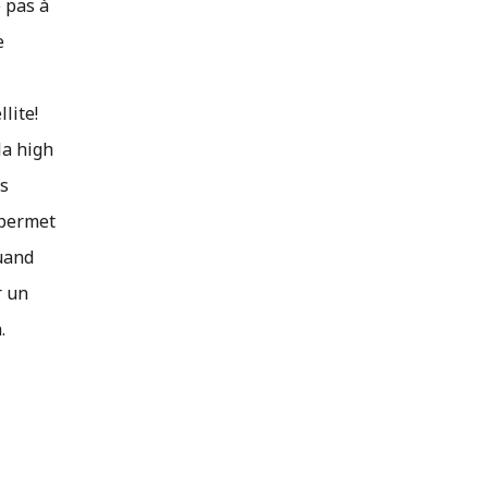
e pas à
e
lite!
la high
es
 permet
Quand
r un
.
!