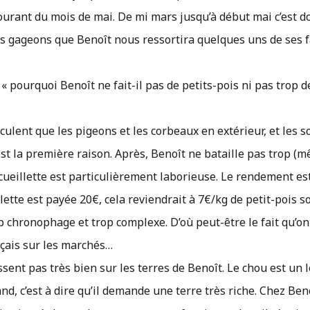
urant du mois de mai. De mi mars jusqu’à début mai c’est d
s gageons que Benoît nous ressortira quelques uns de ses
« pourquoi Benoît ne fait-il pas de petits-pois ni pas trop d
culent que les pigeons et les corbeaux en extérieur, et les s
st la première raison. Après, Benoît ne bataille pas trop (m
ueillette est particulièrement laborieuse. Le rendement es
ette est payée 20€, cela reviendrait à 7€/kg de petit-pois so
rop chronophage et trop complexe. D’où peut-être le fait qu’o
nçais sur les marchés…
ssent pas très bien sur les terres de Benoît. Le chou est un
nd, c’est à dire qu’il demande une terre très riche. Chez Ben