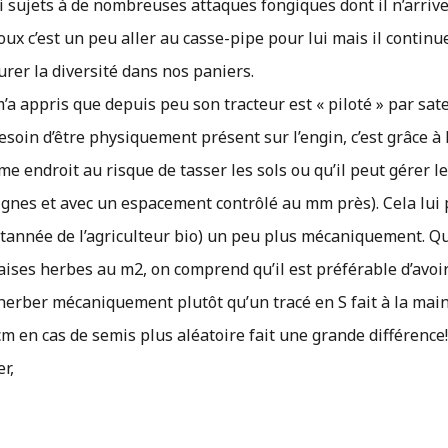
si sujets à de nombreuses attaques fongiques dont il n’arriv
oux c’est un peu aller au casse-pipe pour lui mais il continu
rer la diversité dans nos paniers.
a appris que depuis peu son tracteur est « piloté » par satel
esoin d’être physiquement présent sur l’engin, c’est grâce à 
me endroit au risque de tasser les sols ou qu’il peut gérer l
ilignes et avec un espacement contrôlé au mm près). Cela lui
e tannée de l’agriculteur bio) un peu plus mécaniquement. 
vaises herbes au m2, on comprend qu’il est préférable d’avoi
sherber mécaniquement plutôt qu’un tracé en S fait à la main
 en cas de semis plus aléatoire fait une grande différence
r,