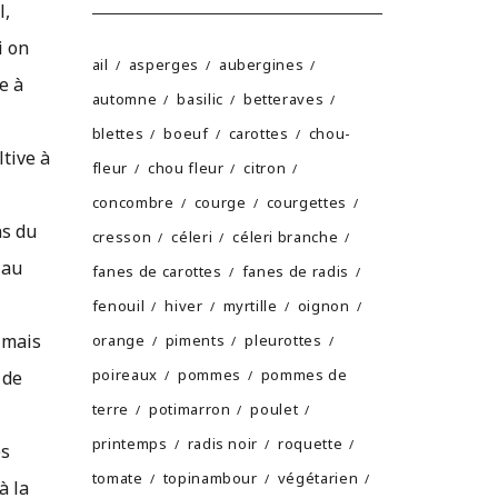
l,
i on
ail
asperges
aubergines
e à
automne
basilic
betteraves
blettes
boeuf
carottes
chou-
ltive à
fleur
chou fleur
citron
concombre
courge
courgettes
ns du
cresson
céleri
céleri branche
 au
fanes de carottes
fanes de radis
fenouil
hiver
myrtille
oignon
) mais
orange
piments
pleurottes
poireaux
pommes
pommes de
 de
terre
potimarron
poulet
printemps
radis noir
roquette
es
tomate
topinambour
végétarien
à la