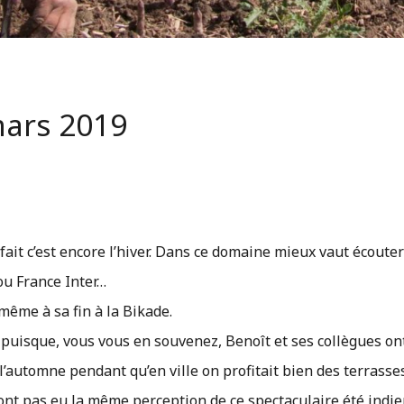
mars 2019
n fait c’est encore l’hiver. Dans ce domaine mieux vaut écoute
 ou France Inter…
même à sa fin à la Bikade.
 puisque, vous vous en souvenez, Benoît et ses collègues on
e l’automne pendant qu’en ville on profitait bien des terrasse
n’ont pas eu la même perception de ce spectaculaire été indi