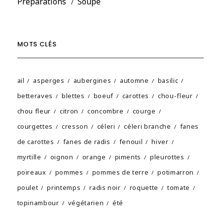
Préparations
Soupe
MOTS CLÉS
ail
asperges
aubergines
automne
basilic
betteraves
blettes
boeuf
carottes
chou-fleur
chou fleur
citron
concombre
courge
courgettes
cresson
céleri
céleri branche
fanes
de carottes
fanes de radis
fenouil
hiver
myrtille
oignon
orange
piments
pleurottes
poireaux
pommes
pommes de terre
potimarron
poulet
printemps
radis noir
roquette
tomate
topinambour
végétarien
été