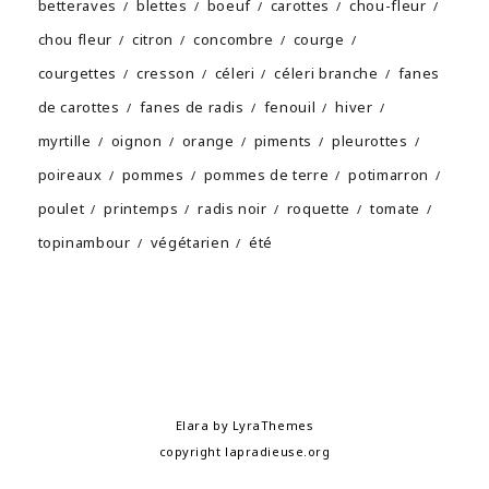
betteraves
blettes
boeuf
carottes
chou-fleur
chou fleur
citron
concombre
courge
courgettes
cresson
céleri
céleri branche
fanes
de carottes
fanes de radis
fenouil
hiver
myrtille
oignon
orange
piments
pleurottes
poireaux
pommes
pommes de terre
potimarron
poulet
printemps
radis noir
roquette
tomate
topinambour
végétarien
été
Elara
by LyraThemes
copyright
lapradieuse.org