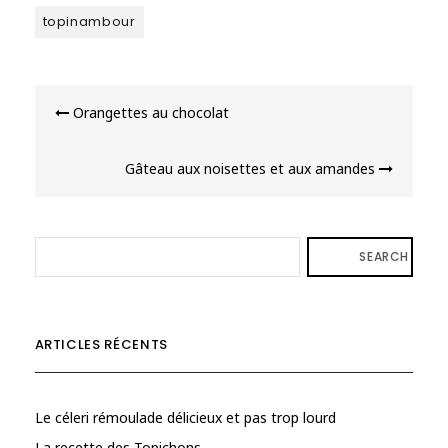
topinambour
Navigation
Orangettes au chocolat
de
l’article
Gâteau aux noisettes et aux amandes
SEARCH
ARTICLES RÉCENTS
Le céleri rémoulade délicieux et pas trop lourd
La recette des Topichons