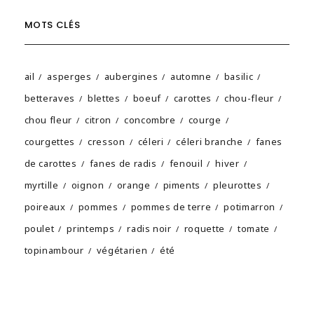
MOTS CLÉS
ail
asperges
aubergines
automne
basilic
betteraves
blettes
boeuf
carottes
chou-fleur
chou fleur
citron
concombre
courge
courgettes
cresson
céleri
céleri branche
fanes
de carottes
fanes de radis
fenouil
hiver
myrtille
oignon
orange
piments
pleurottes
poireaux
pommes
pommes de terre
potimarron
poulet
printemps
radis noir
roquette
tomate
topinambour
végétarien
été